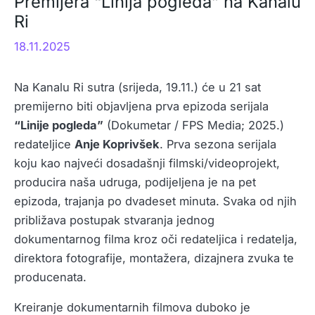
Premijera “Linija pogleda” na Kanalu
Ri
18.11.2025
Na Kanalu Ri sutra (srijeda, 19.11.) će u 21 sat
premijerno biti objavljena prva epizoda serijala
“Linije pogleda”
(Dokumetar / FPS Media; 2025.)
redateljice
Anje Koprivšek
. Prva sezona serijala
koju kao najveći dosadašnji filmski/videoprojekt,
producira naša udruga, podijeljena je na pet
epizoda, trajanja po dvadeset minuta. Svaka od njih
približava postupak stvaranja jednog
dokumentarnog filma kroz oči redateljica i redatelja,
direktora fotografije, montažera, dizajnera zvuka te
producenata.
Kreiranje dokumentarnih filmova duboko je