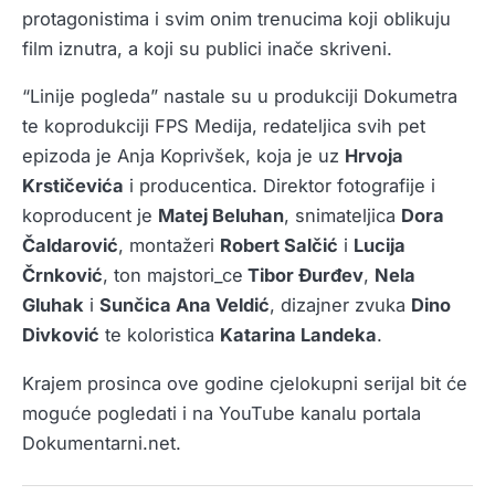
protagonistima i svim onim trenucima koji oblikuju
film iznutra, a koji su publici inače skriveni.
“Linije pogleda” nastale su u produkciji Dokumetra
te koprodukciji FPS Medija, redateljica svih pet
epizoda je Anja Koprivšek, koja je uz
Hrvoja
Krstičevića
i producentica. Direktor fotografije i
koproducent je
Matej Beluhan
, snimateljica
Dora
Čaldarović
, montažeri
Robert Salčić
i
Lucija
Črnković
, ton majstori_ce
Tibor Đurđev
,
Nela
Gluhak
i
Sunčica Ana Veldić
, dizajner zvuka
Dino
Divković
te koloristica
Katarina Landeka
.
Krajem prosinca ove godine cjelokupni serijal bit će
moguće pogledati i na YouTube kanalu portala
Dokumentarni.net.